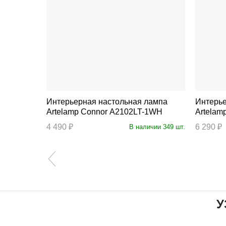
лампа
Интерьерная настольная лампа
Интерье
1
Artelamp Connor A2102LT-1WH
Artelam
4 490 ₽
6 290 ₽
личии 60 шт.
В наличии 349 шт.
У