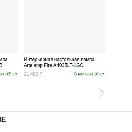
ампа
Интерьерная настольная лампа
Интерьер
AB
Artelamp Fire A4035LT-1GO
Artelamp
11 490 ₽
2 790 ₽
ии 105 шт.
В наличии 10 шт.
ИЕ