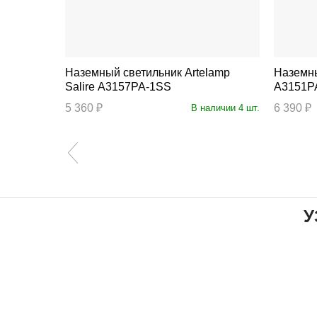
Наземный светильник Artelamp
Наземный фона
Salire A3157PA-1SS
A3151P
ступление
5 360 ₽
6 390 ₽
В наличии 4 шт.
У