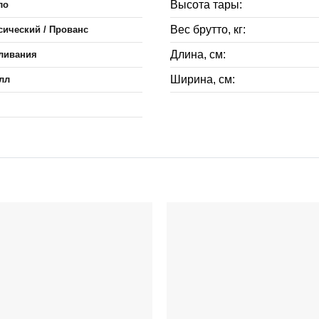
Высота тары:
ло
Вес брутто, кг:
сический / Прованс
Длина, см:
ливания
Ширина, см:
лл