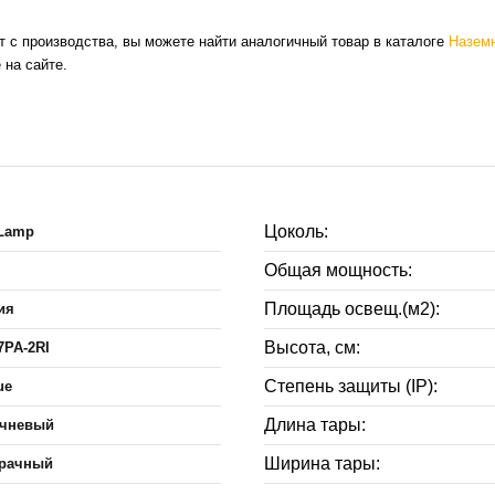
т с производства, вы можете найти аналогичный товар в каталоге
Наземн
 на сайте.
Цоколь:
 Lamp
Общая мощность:
Площадь освещ.(м2):
ия
Высота, см:
7PA-2RI
Степень защиты (IP):
ue
Длина тары:
ичневый
Ширина тары:
рачный