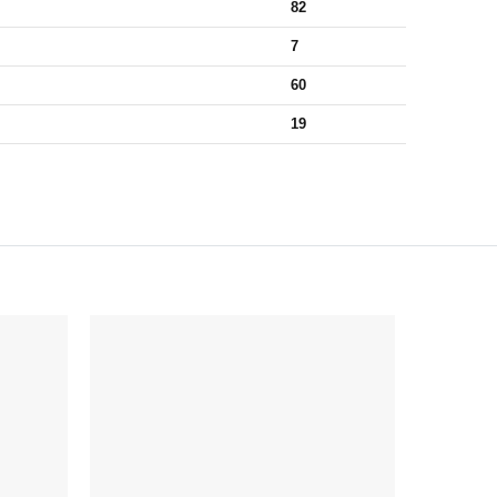
82
7
60
19