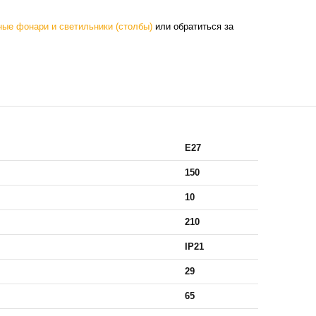
ые фонари и светильники (столбы)
или обратиться за
E27
150
10
210
IP21
29
65