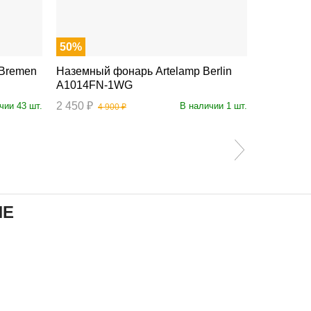
50%
Наземный фонарь Artelamp Berlin
Наземный фонарь 
A1014FN-1WG
A1036PA
2 450 ₽
7 690 ₽
чии 43 шт.
В наличии 1 шт.
4 900 ₽
ИЕ