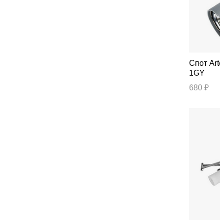
Спот Artelamp Aquarius A3216PL-
1GY
680 ₽