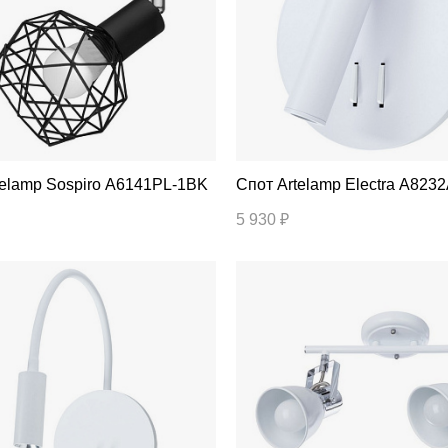
т Artelamp Sospiro A6141PL-1BK
Спот Artelamp Electra A8
5 930 ₽