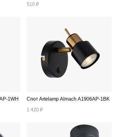
510 ₽
233AP-1WH
Спот Artelamp Almach A1906AP-1BK
1 420 ₽