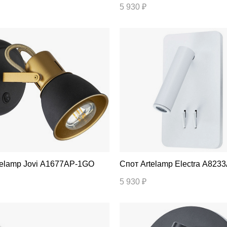
5 930 ₽
т Artelamp Jovi A1677AP-1GO
Спот Artelamp Electra A8
5 930 ₽