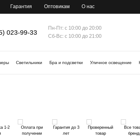
Гарантия
Оптовикам
О нас
Пн-Пт: с 10:00 до 20:00
5) 023-99-33
Сб-Вс: с 10:00 до 21:00
шеры
Светильники
Бра и подсветки
Уличное освещение
а 1-2
Оплата при
Гарантия до 3
Проверенный
Все тов
я
получении
лет
товар
бренд