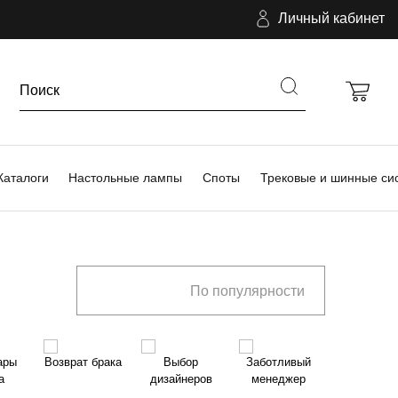
Личный кабинет
Каталоги
Настольные лампы
Споты
Трековые и шинные си
По популярности
ары
Возврат брака
Выбор
Заботливый
а
дизайнеров
менеджер