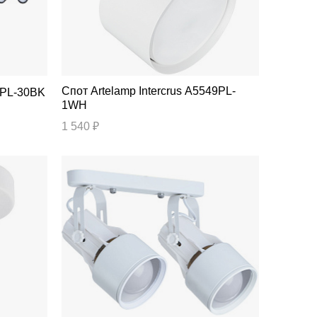
Спот Artelamp Intercrus A5549PL-
07PL-30BK
1WH
1 540 ₽