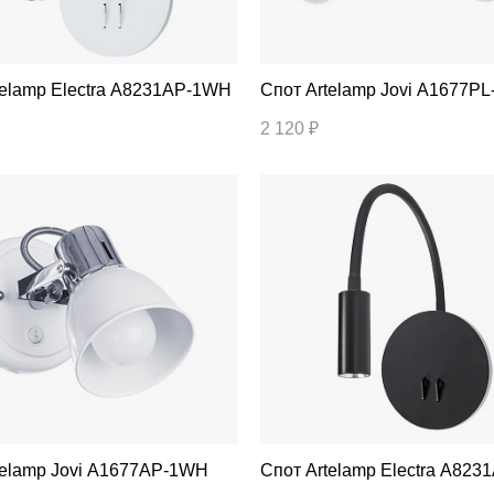
т Artelamp Electra A8231AP-1WH
Спот Artelamp Jovi A1677
2 120 ₽
т Artelamp Jovi A1677AP-1WH
Спот Artelamp Electra A8