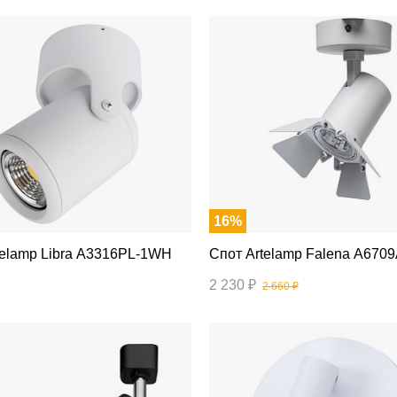
16%
т Artelamp Libra A3316PL-1WH
Спот Artelamp Falena A6
2 230 ₽
2 660 ₽