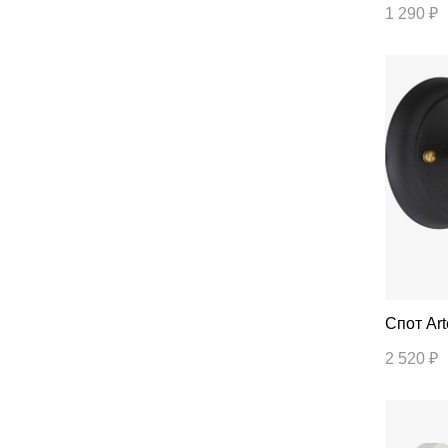
1 290 ₽
Спо
2 520 ₽