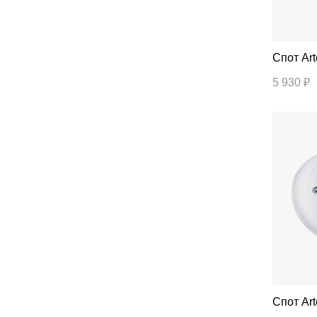
Спо
5 930 ₽
Спо