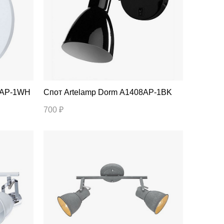
232AP-1WH
Спот Artelamp Dorm A1408AP-1BK
700 ₽