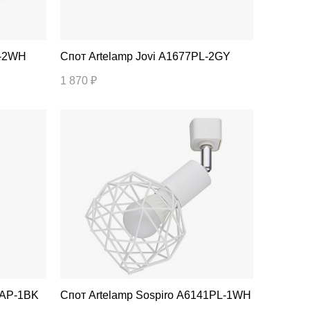
PL-2WH
Спот Artelamp Jovi A1677PL-2GY
1 870 ₽
231AP-1BK
Спот Artelamp Sospiro A6141PL-1WH