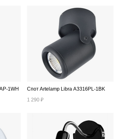
709AP-1WH
Спот Artelamp Libra A3316PL-1BK
1 290 ₽