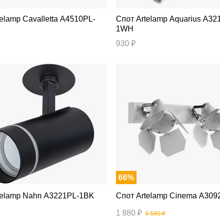
Спот Artelamp Aquarius A3216PL-
1WH
930 ₽
66%
т Artelamp Nahn A3221PL-1BK
Спот Artelamp Cinema A3
1 880 ₽
5 580 ₽