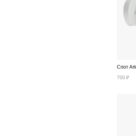
Спо
700 ₽