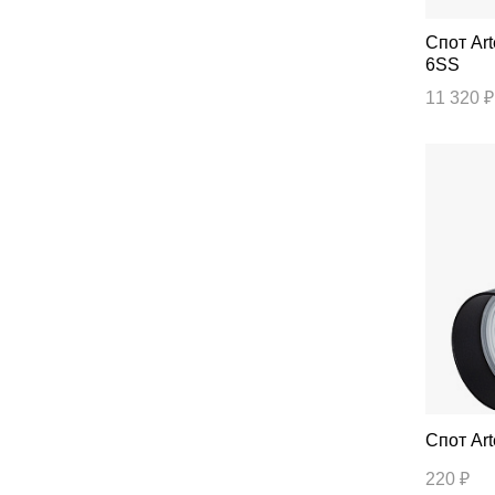
Спот Artelamp Cavalletta A4510PL-
6SS
11 320 ₽
Спо
220 ₽