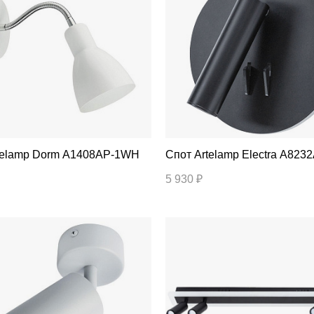
т Artelamp Dorm A1408AP-1WH
Спот Artelamp Electra A8
5 930 ₽