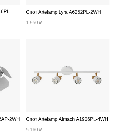
Спот Artelamp Lyra A6252PL-2WH
1 950 ₽
092AP-2WH
Спот Artelamp Almach A1906PL-4WH
5 160 ₽