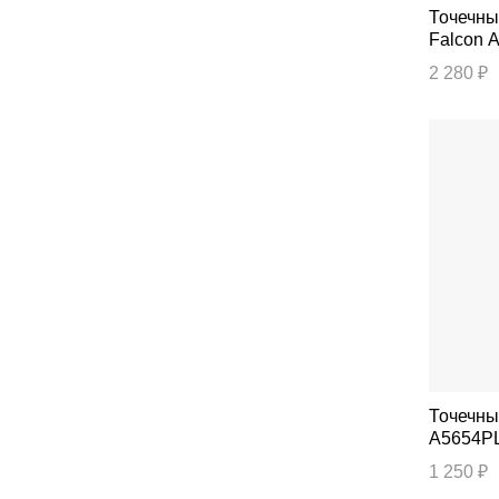
Точечный с
Falcon 
2 280 ₽
Точечный свет
A5654P
1 250 ₽