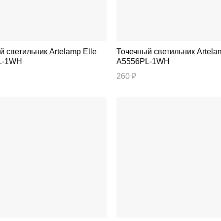
тильник Artelamp Elle
Точечный светильник Artelamp Ogma
L-1WH
A5556PL-1WH
260 ₽