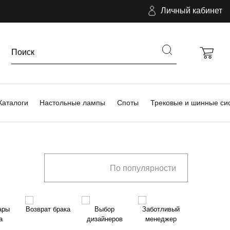
Личный кабинет
Каталоги
Настольные лампы
Споты
Трековые и шинные си
По популярности
ары
Возврат брака
Выбор
Заботливый
а
дизайнеров
менеджер