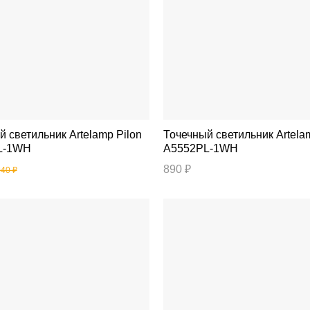
ильник Artelamp Pilon
Точечный светильник Artelamp Fang
L-1WH
A5552PL-1WH
890 ₽
040 ₽