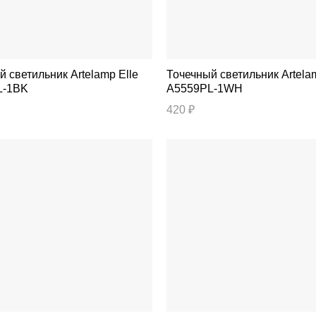
тильник Artelamp Elle
Точечный светильник Artelamp Fang
L-1BK
A5559PL-1WH
420 ₽