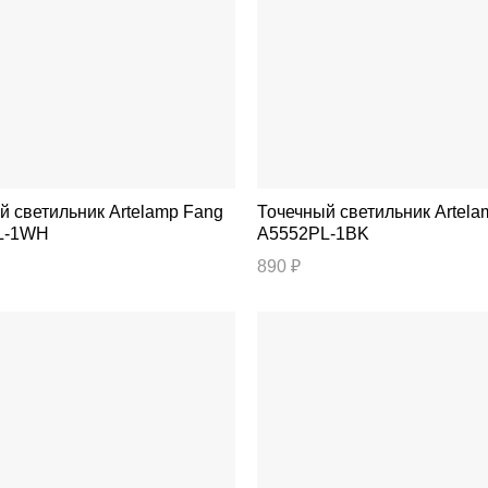
тильник Artelamp Fang
Точечный светильник Artelamp Fang
L-1WH
A5552PL-1BK
890 ₽