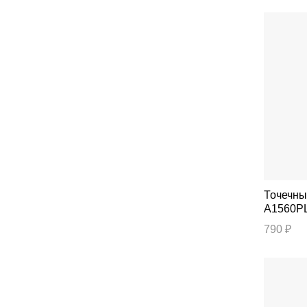
Точечный свет
A1560P
790 ₽