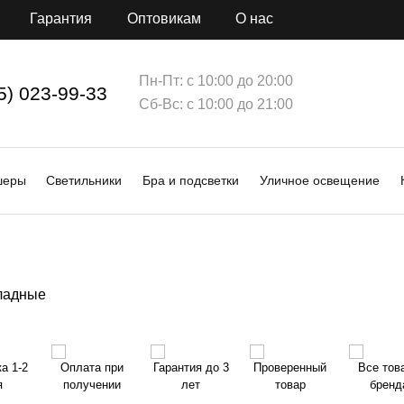
Гарантия
Оптовикам
О нас
Пн-Пт: с 10:00 до 20:00
5) 023-99-33
Сб-Вс: с 10:00 до 21:00
шеры
Светильники
Бра и подсветки
Уличное освещение
ладные
а 1-2
Оплата при
Гарантия до 3
Проверенный
Все тов
я
получении
лет
товар
бренд