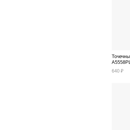
Точечный све
A5558P
640 ₽