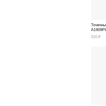
Точечный све
A1909P
520 ₽