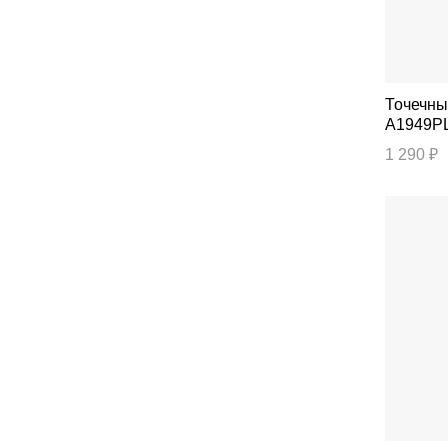
Точечный све
A1949P
1 290 ₽