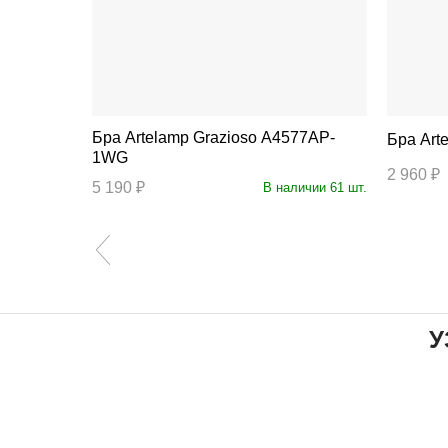
Бра Artelamp Grazioso A4577AP-
89AP-1SS
Бра
1WG
2 960 ₽
ичии 224 шт.
5 190 ₽
В наличии 61 шт.
У