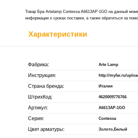
Товар Бра Artelamp Contessa A6613AP-1GO на данный моме
информации о сроках поставки, а также обратиться за пом
Характеристики
Фабрика:
Arte Lamp
Инструкция:
http://myfar.ru/uplo
Страна бренда:
Италия
ШтрихКод:
4620009776766
Артикул:
A6613AP-1GO
Серия:
Contessa
Цвет арматуры:
Золото,Белый