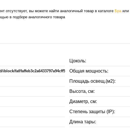
нт отсутствует, вы можете найти аналогичный товар в каталоге
Бра
или 
ощью в подборе аналогичного товара
Цоколь:
Общая мощность:
ad/iblock/faf/faffeb3c2a6433797a94cff5919cd21d.jpg
Площадь освещ.(м2):
Высота, см:
Диаметр, см:
Степень защиты (IP):
Длина тары: