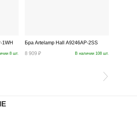
AP-1WH
Бра Artelamp Hall A9246AP-2SS
Бра A
8 909 ₽
2 590 ₽
ичии 8 шт.
В наличии 108 шт.
ИЕ