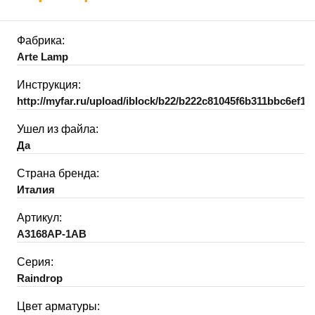
Фабрика:
Arte Lamp
Инструкция:
http://myfar.ru/upload/iblock/b22/b222c81045f6b311bbc6ef17
Ушел из файла:
Да
Страна бренда:
Италия
Артикул:
A3168AP-1AB
Серия:
Raindrop
Цвет арматуры: