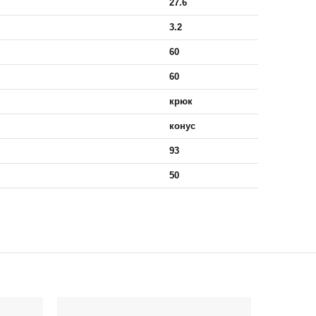
27.6
3.2
60
60
крюк
конус
93
50