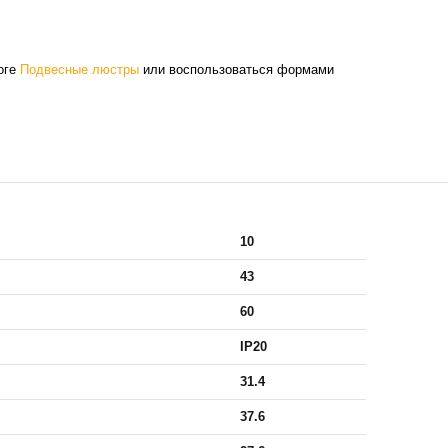
оге
Подвесные люстры
или воспользоваться формами
10
43
60
IP20
31.4
37.6