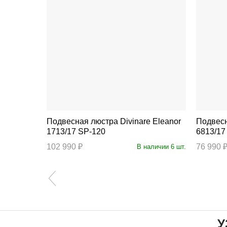
Подвесная люстра Divinare Eleanor
Подвесная люст
1713/17 SP-120
6813/17
102 990 ₽
76 990 
ичии 121 шт.
В наличии 6 шт.
У