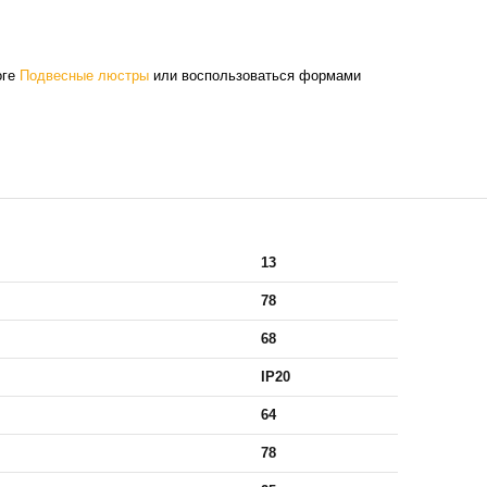
оге
Подвесные люстры
или воспользоваться формами
13
78
68
IP20
64
78