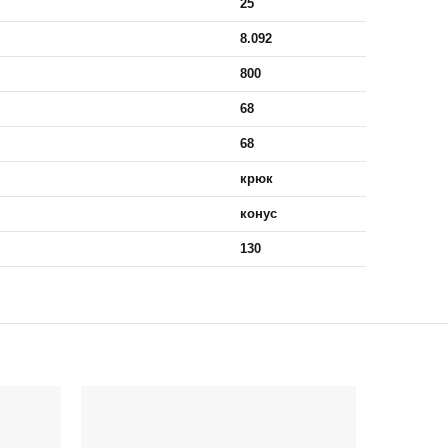
25
8.092
800
68
68
крюк
конус
130