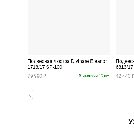
Подвесная люстра Divinare Eleanor
Подвесная люст
1713/17 SP-100
6813/17
79 990 ₽
42 440 
аличии 9 шт.
В наличии 16 шт.
У