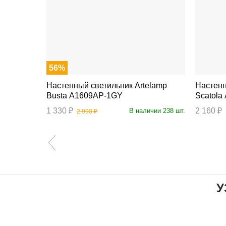
56%
Настенный светильник Artelamp
Настенный 
Busta A1609AP-1GY
Scatol
1 330 ₽
2 160 ₽
аличии 1 шт.
В наличии 238 шт.
2 990 ₽
У