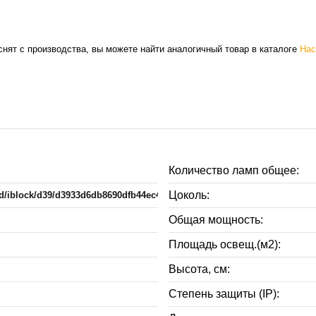
нят с производства, вы можете найти аналогичный товар в каталоге
Нас
Количество ламп общее:
Цоколь:
oad/iblock/d39/d3933d6db8690dfb44ec4134f572b2ea.jpg
Общая мощность:
Площадь освещ.(м2):
Высота, см:
Степень защиты (IP):