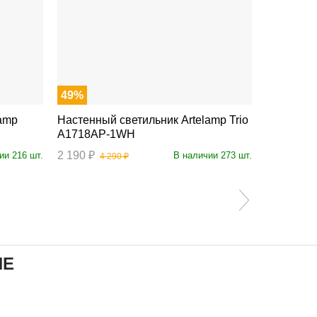
49%
Настенный светильник Artelamp Trio
Настенный с
A1718AP-1WH
Tablet A
2 190 ₽
5 890 ₽
ии 216 шт.
В наличии 273 шт.
4 290 ₽
ИЕ