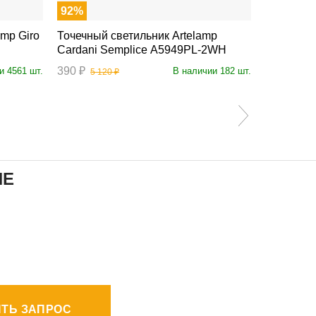
92%
Точечный светильник Artelamp
Точечный светил
Cardani Semplice A5949PL-2WH
A6661PL
390 ₽
290 ₽
и 4561 шт.
В наличии 182 шт.
5 120 ₽
ИЕ
ТЬ ЗАПРОС