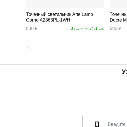
Точечный светильник Arte Lamp
Точечный с
Corno A2863PL-1WH
Ducre M
830 ₽
690 ₽
аличии 6 шт.
В наличии 2451 шт.
У