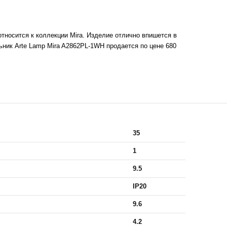
тносится к коллекции Mira. Изделие отлично впишется в
ик Arte Lamp Mira A2862PL-1WH продается по цене 680
35
1
9.5
IP20
9.6
4.2