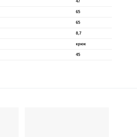
47
65
65
8,7
крюк
45