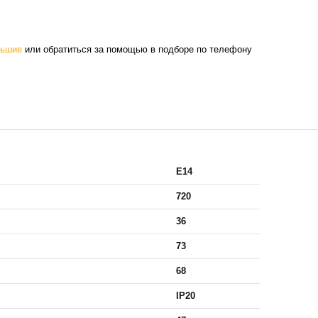
ьшие
или обратиться за помощью в подборе по телефону
E14
720
36
73
68
IP20