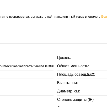
нят с производства, вы можете найти аналогичный товар в каталоге
Бол
Цоколь:
Общая мощность:
oad/iblock/9ae/9aeb2aa973aa4bd3e2ff4e581443e9c7.jpg
Площадь освещ.(м2):
Высота, см:
Диаметр, см:
Степень защиты (IP):