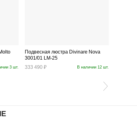
Подвесная люстра Divinare Nova
Подвесная люст
3001/01 LM-25
3001/01 
333 490 ₽
235 690 ₽
ичии 3 шт.
В наличии 12 шт.
ИЕ