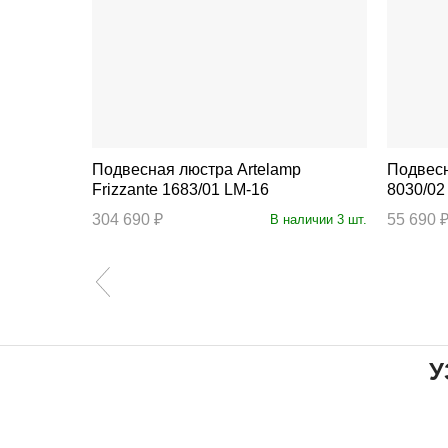
p Scroll
Подвесная люстра Artelamp
Подвесная люс
Frizzante 1683/01 LM-16
8030/02
изводства
304 690 ₽
55 690 
В наличии 3 шт.
У