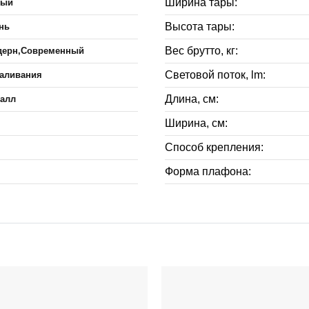
Ширина тары:
лый
Высота тары:
нь
Вес брутто, кг:
дерн,Современный
Световой поток, lm:
аливания
Длина, см:
алл
Ширина, см:
Способ крепления:
Форма плафона: