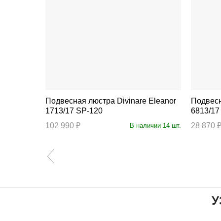
Подвесная люстра Divinare Eleanor
Подвесная люст
1713/17 SP-120
6813/17
102 990 ₽
28 870 
личии 29 шт.
В наличии 14 шт.
У