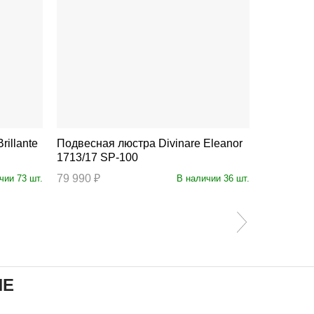
Подвесная люстра Divinare Eleanor
Подвесная люстр
1713/17 SP-100
1092/06 
79 990 ₽
39 490 ₽
чии 73 шт.
В наличии 36 шт.
ИЕ