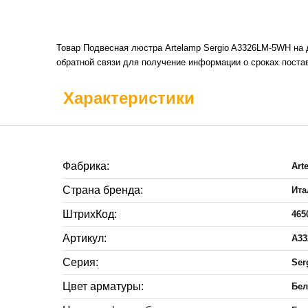
Товар Подвесная люстра Artelamp Sergio A3326LM-5WH на 
обратной связи для получение информации о сроках постав
Характеристики
Фабрика:
Art
Страна бренда:
Ита
ШтрихКод:
465
Артикул:
A3
Серия:
Ser
Цвет арматуры:
Бе