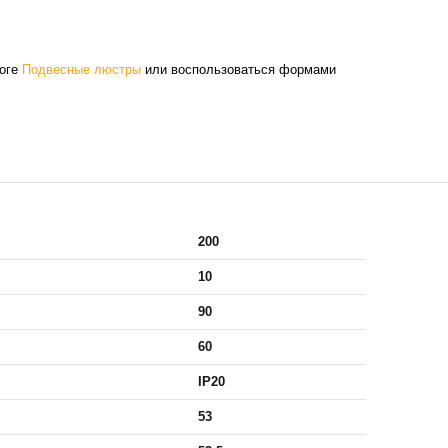
логе
Подвесные люстры
или воспользоваться формами
200
10
90
60
IP20
53