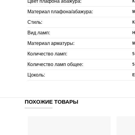
Цвет плафона абажура:
К
Материал плафона/абажура:
М
Стиль:
К
Вид ламп:
Н
Материал арматуры:
М
Количество ламп:
5
Количество ламп общее:
5
Цоколь:
E
ПОХОЖИЕ ТОВАРЫ