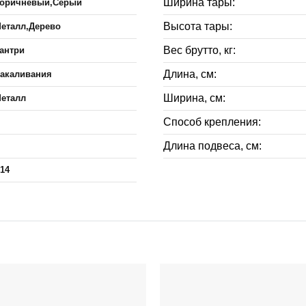
Ширина тары:
оричневый,Серый
Высота тары:
еталл,Дерево
Вес брутто, кг:
антри
Длина, см:
акаливания
Ширина, см:
еталл
Способ крепления:
Длина подвеса, см:
14