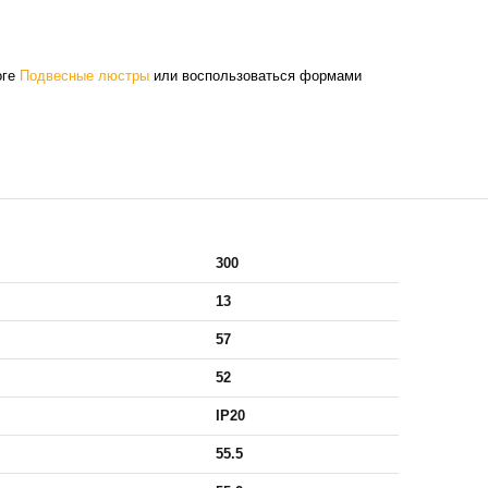
оге
Подвесные люстры
или воспользоваться формами
300
13
57
52
IP20
55.5