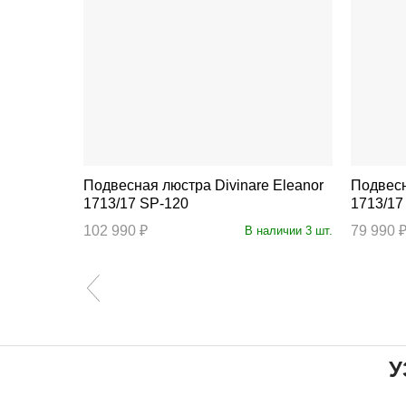
Подвесная люстра Divinare Eleanor
Подвесная люс
1713/17 SP-120
1713/17
102 990 ₽
79 990 
личии 20 шт.
В наличии 3 шт.
У