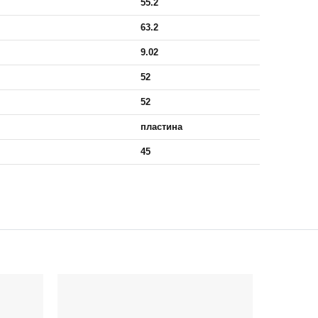
55.2
63.2
9.02
52
52
пластина
45