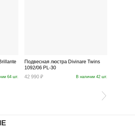
Подвесная люстра Divinare Twins
Подвесная люстра 
1092/06 PL-30
6813/17 
42 990 ₽
28 870 ₽
чии 64 шт.
В наличии 42 шт.
ИЕ