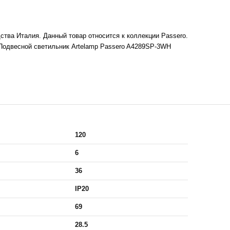
тва Италия. Данный товар относится к коллекции Passero.
Подвесной светильник Artelamp Passero A4289SP-3WH
120
6
36
IP20
69
28.5