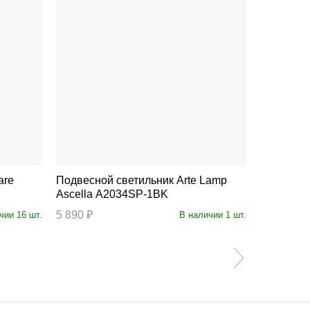
Подвесной светильник Arte Lamp
Подвесной св
Ascella A2034SP-1BK
Rotondo 
5 890 ₽
21 490 ₽
чии 16 шт.
В наличии 1 шт.